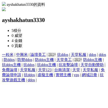
ayshakhatun3330的資料
ayshakhatun3330
5
積分
0
威望
4
金錢
0
貢獻
一粒米
|
中興米
|
論壇美工
| 設計
抗ddos
|
天堂私服
|
ddos
|
ddos
|
防ddos
|
防禦ddos
|
防ddos主機
|
天堂美工
| 設計
防ddos主機
|
抗ddos主機
|
抗ddos
|
抗ddos主機
|
抗攻擊論壇
|
天堂自動贊助
|
免費論壇
|
天堂私服
|
天堂123
|
台南清潔
|
天堂
|
天堂私服
|
免
費論壇申請
|
抗ddos
|
虛擬主機
|
實體主機
|
vps
|
網域註冊
|
抗
攻擊遊戲主機
|
ddos
|